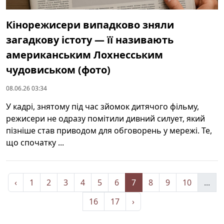
Кінорежисери випадково зняли
загадкову істоту — її називають
американським Лохнесським
чудовиськом (фото)
08.06.26 03:34
У кадрі, знятому під час зйомок дитячого фільму,
режисери не одразу помітили дивний силует, який
пізніше став приводом для обговорень у мережі. Те,
що спочатку ...
‹
1
2
3
4
5
6
7
8
9
10
...
16
17
›