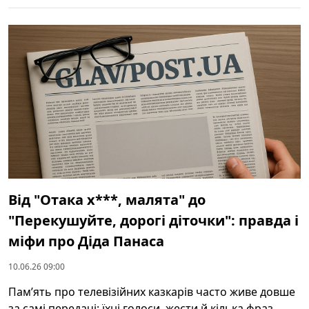
Від "Отака х***, малята" до
"Перекушуйте, дорогі діточки": правда і
міфи про Діда Панаса
10.06.26 09:00
Пам’ять про телевізійних казкарів часто живе довше
за самі передачі: їхні голоси, жести й кілька фраз