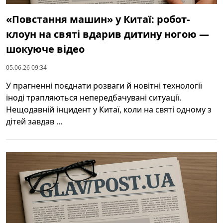
«Повстання машин» у Китаї: робот-
клоун на святі вдарив дитину ногою —
шокуюче відео
05.06.26 09:34
У прагненні поєднати розваги й новітні технології
іноді трапляються непередбачувані ситуації.
Нещодавній інцидент у Китаї, коли на святі одному з
дітей завдав ...