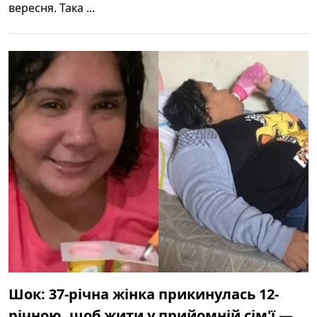
вересня. Така ...
Шок: 37-річна жінка прикинулась 12-
річною, щоб жити у прийомній сім'ї —