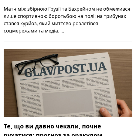
Матч між збірною Грузії та Бахрейном не обмежився
лише спортивною боротьбою на полі: на трибунах
стався курйоз, який миттєво розлетівся
соцмережами та медіа. ...
Те, що ви давно чекали, почне
рухатися: прогноз за оракулом