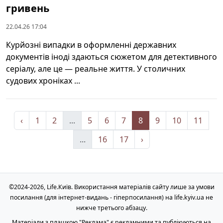
гривень
22.04.26 17:04
Курйозні випадки в оформленні державних
документів іноді здаються сюжетом для детективного
серіалу, але це — реальне життя. У столичних
судових хроніках ...
‹
1
2
...
5
6
7
8
9
10
11
...
16
17
›
©2024-2026, Life.Київ. Використання матеріалів сайту лише за умови
посилання (для інтернет-видань - гіперпосилання) на life.kyiv.ua не
нижче третього абзацу.
Матеріали з плашкою "Реклама" є рекламними та публікуються на