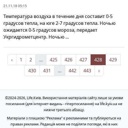
21.11.18 05:15
Температура воздуха в течение дня составит 0-5
градусов тепла, на юге 2-7 градусов тепла. Ночью
ожидается 0-5 градусов мороза, передает
Укргидрометцентр. Ночью ...
‹
1
2
...
425
426
427
428
429
430
431
...
442
443
›
©2024-2026, Life.Київ. Використання матеріалів сайту лише за умови
посилання (для інтернет-видань - гіперпосилання) на life.kyiv.ua не
нижче третього абзацу.
Матеріали з плашкою "Реклама" є рекламними та публікуються на
правах реклами. Редакція може не поділяти погляди, які в них