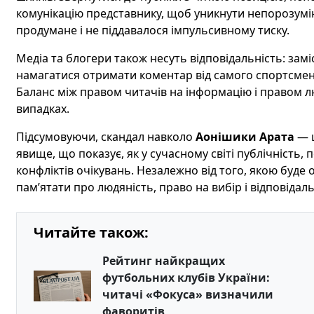
комунікацію представнику, щоб уникнути непорозумі
продумане і не піддавалося імпульсивному тиску.
Медіа та блогери також несуть відповідальність: замі
намагатися отримати коментар від самого спортсмена
Баланс між правом читачів на інформацію і правом 
випадках.
Підсумовуючи, скандал навколо
Аонішики Арата
— ц
явище, що показує, як у сучасному світі публічність, 
конфліктів очікувань. Незалежно від того, якою буде
пам’ятати про людяність, право на вибір і відповідальні
Читайте також:
Рейтинг найкращих
футбольних клубів України:
читачі «Фокуса» визначили
фаворитів