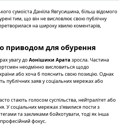
ого сумоїста Данііла Явгусишина, більш відомого
урені тим, що він не висловлює свою публічну
перетворилася на широку хвилю коментарів,
ло приводом для обурення
рах увагу до
Аонішики Арата
зросла. Частина
спортсмен неодмінно висловиться щодо
раїни або хоча б пояснить свою позицію. Однак
ть публічних заяв у соціальних мережах або
сто стають голосом суспільства, нейтралітет або
я. У соціальних мережах з’явилися пости з
тегами та закликами бойкотувати, тоді як інша
і професійний фокус.