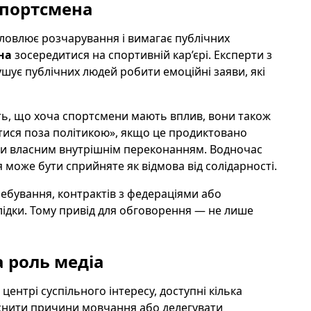
 спортсмена
словлює розчарування і вимагає публічних
на
зосередитися на спортивній кар’єрі. Експерти з
шує публічних людей робити емоційні заяви, які
ть, що хоча спортсмени мають вплив, вони також
ися поза політикою», якщо це продиктовано
и власним внутрішнім переконанням. Водночас
може бути сприйняте як відмова від солідарності.
ребування, контрактів з федераціями або
ідки. Тому привід для обговорення — не лише
 роль медіа
ентрі суспільного інтересу, доступні кілька
ояснити причини мовчання або делегувати