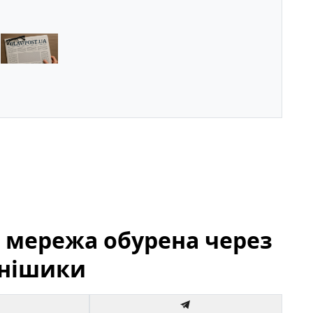
: мережа обурена через
онішики