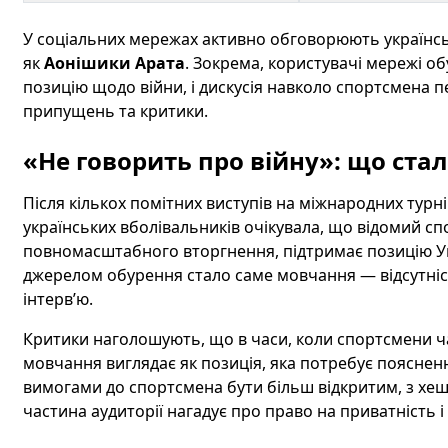
У соціальних мережах активно обговорюють українськ
як
Аонішики Арата
. Зокрема, користувачі мережі об
позицію щодо війни, і дискусія навколо спортсмена 
припущень та критики.
«Не говорить про війну»: що ста
Після кількох помітних виступів на міжнародних турні
українських вболівальників очікувала, що відомий 
повномасштабного вторгнення, підтримає позицію Ук
джерелом обурення стало саме мовчання — відсутніс
інтерв’ю.
Критики наголошують, що в часи, коли спортсмени ча
мовчання виглядає як позиція, яка потребує поясненн
вимогами до спортсмена бути більш відкритим, з хеш
частина аудиторії нагадує про право на приватність 