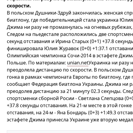
скорости.
В польском Душники-Здруй закончилась женская спр
биатлону, где победительницей стала украинка Юли
Джима ни разу не промахнулась на огневых рубежах, 
Следом на пьедестале расположились две спортсменк
секунд отставания и Ирина Старых (0+1) +37.8 секунды
финишировала Юлия Журавок (0+0) +1:37.1 отставания,
Олимпийская чемпионка Сочи-2014 в эстафете Джима
Польше. По материалам:
unian.net
Украинка ни разу 
преодолела дистанцию по скорости. В польском Душ
гонка в рамках чемпионата Европы по биатлону, где
сообщает Федерация биатлона Украины. Джима ни ра
преодолев дистанцию за 21 минуту 02.3 секунды. Сл
спортсменки сборной Росии - Светлана Слепцова (0+0)
+37.8 секунды отставания. На 21-м месте в этой гонк
отставания, на 24-м - Яна Бондарь (0+3) +1:49.3 отс
эстафете Джима принесла Украине уже вторую медал