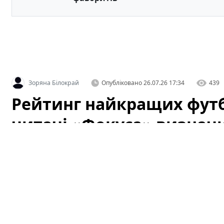
Зоряна Білокрай
Опубліковано
26.07.26 17:34
439
Рейтинг найкращих футб
читачі «Фокуса» визнач
Видання «Фокус» завершило голосування в рейтингу 
голосування». Читачі могли проголосувати за той кл
голосування відображають не лише поточну форму ком
клубами, їхню історію та внесок у розвиток українсько
проаналізуємо фактори успіху лідерів і звернемо уваг