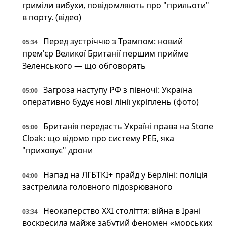
гриміли вибухи, повідомляють про "прильоти"
в порту. (відео)
Перед зустріччю з Трампом: новий
05:34
прем'єр Великої Британії першим прийме
Зеленського — що обговорять
Загроза наступу РФ з півночі: Україна
05:00
оперативно будує нові лінії укріплень (фото)
Британія передасть Україні права на Stone
05:00
Cloak: що відомо про систему РЕБ, яка
"приховує" дрони
Напад на ЛГБТКІ+ прайд у Берліні: поліція
04:00
застрелила головного підозрюваного
Неокаперство XXI століття: війна в Ірані
03:34
воскресила майже забутий феномен «морських