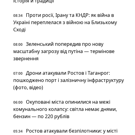
історія й традиції
Проти росії, Ірану та КНДР: як війна в
08:34
Україні переплелася з війною на Близькому
Сході
Зеленський попередив про нову
08:00
масштабну загрозу від путіна — термінове
звернення
Дрони атакували Ростов і Таганрог:
07:00
пошкоджено порт і залізничну інфраструктуру
(фото, відео)
Окуповані міста опинилися на межі
06:00
комунального колапсу: світла немає днями,
бензин — по 220 рублів
Ростов атакували безпілотники: у місті
05:34