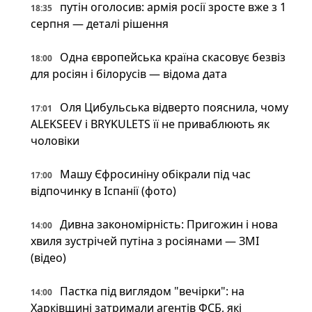
путін оголосив: армія росії зросте вже з 1
18:35
серпня — деталі рішення
Одна європейська країна скасовує безвіз
18:00
для росіян і білорусів — відома дата
Оля Цибульська відверто пояснила, чому
17:01
ALEKSEEV і BRYKULETS її не приваблюють як
чоловіки
Машу Єфросиніну обікрали під час
17:00
відпочинку в Іспанії (фото)
Дивна закономірність: Пригожин і нова
14:00
хвиля зустрічей путіна з росіянами — ЗМІ
(відео)
Пастка під виглядом "вечірки": на
14:00
Харківщині затримали агентів ФСБ, які