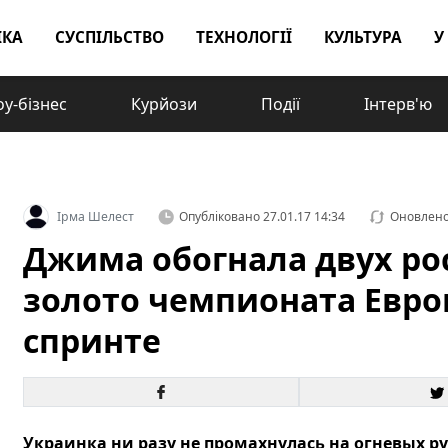
ІКА
СУСПІЛЬСТВО
ТЕХНОЛОГІЇ
КУЛЬТУРА
У
у-бізнес
Курйози
Події
Інтерв'ю
Ірма Шелест
Опубліковано
27.01.17 14:34
Оновлен
Джима обогнала двух ро
золото чемпионата Евро
спринте
Украинка ни разу не промахнулась на огневых р