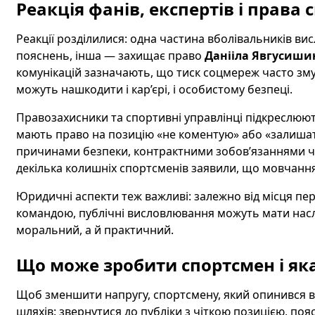
Реакція фанів, експертів і права
Реакції розділилися: одна частина вболівальників ви
пояснень, інша — захищає право
Данііла Явгусиши
комунікацій зазначають, що тиск соцмереж часто зму
можуть нашкодити і кар’єрі, і особистому безпеці.
Правозахисники та спортивні управлінці підкреслюю
мають право на позицію «не коментую» або «залишат
причинами безпеки, контрактними зобов’язаннями ч
декілька колишніх спортсменів заявили, що мовчання 
Юридичні аспекти теж важливі: залежно від місця пе
командою, публічні висловлювання можуть мати насл
моральний, а й практичний.
Що може зробити спортсмен і яка
Щоб зменшити напругу, спортсмену, який опинився в ц
шляхів: звернутися до публіки з чіткою позицією, п