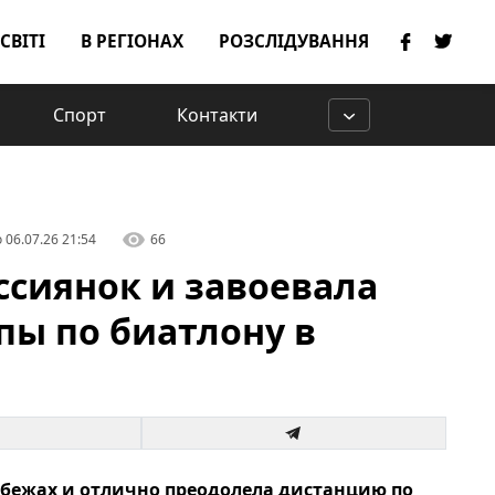
 СВІТІ
В РЕГІОНАХ
РОЗСЛІДУВАННЯ
Спорт
Контакти
о
06.07.26 21:54
66
ссиянок и завоевала
пы по биатлону в
убежах и отлично преодолела дистанцию по