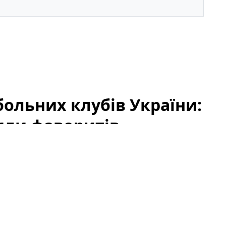
ольних клубів України:
или фаворитів
«Кращі футбольні клуби України 2026: народне
уб, який вважають найкращим. Підсумки
анд, але й емоційний зв’язок уболівальників із
го футболу. У цій статті ми підсумуємо результати,
у на перспективи тих, хто ще бореться за