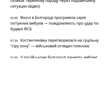
скликає термінову нараду через надзвичайну
ситуацію (відео)
Вночі в Бєлгороді прогриміла серія
02:00
потужних вибухів — повідомляють про удар по
будівлі ФСБ
Костянтинівка перетворилася на суцільну
01:34
"сіру зону" — військовий оглядач пояснює
У російському Бєлгороді лунають вибухи:
01:00
під обстрілом місцеве відділення ФСБ (фото,
відео)
Революція з 80-х: в Україні помітили
00:34
японський високотехнологічний спорткар
(фото)
Відпочинок на замінованих берегах і
00:34