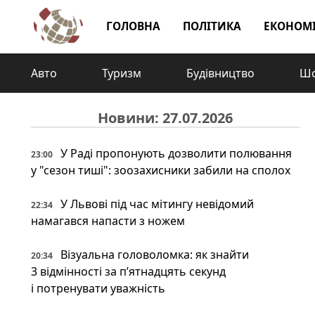
ГОЛОВНА
ПОЛІТИКА
ЕКОНОМ
Авто
Туризм
Будівництво
Шо
Новини: 27.07.2026
У Раді пропонують дозволити полювання
23:00
у "сезон тиші": зоозахисники забили на сполох
У Львові під час мітингу невідомий
22:34
намагався напасти з ножем
Візуальна головоломка: як знайти
20:34
3 відмінності за п’ятнадцять секунд
і потренувати уважність