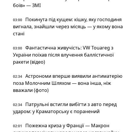
боїв» — ЗМІ
Покинута під кущем: кішку, яку господиня
03:00
вигнала, знайшли через місяць — у якому вона
стані
Фантастична живучість: VW Touareg з
03:00
України поїхав після влучення баллістичної
ракети (відео)
Астрономи вперше виявили антиматерію
02:34
поза Молочним Шляхом — вона інша, ніж
вважали (фото)
Патрульні встигли вибігти з авто перед
02:34
ударом: у Краматорську є поранений
Пожежна криза у Франції — Макрон
02:01