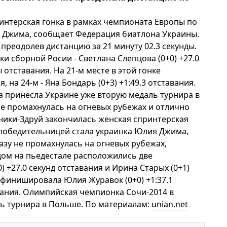
интерская гонка в рамках чемпионата Европы по
я Джима, сообщает Федерация биатлона Украины.
преодолев дистанцию за 21 минуту 02.3 секунды.
и сборной Росии - Светлана Слепцова (0+0) +27.0
 отставания. На 21-м месте в этой гонке
 на 24-м - Яна Бондарь (0+3) +1:49.3 отставания.
 принесла Украине уже вторую медаль турнира в
не промахнулась на огневых рубежах и отлично
ники-Здруй закончилась женская спринтерская
 победительницей стала украинка Юлия Джима,
зу не промахнулась на огневых рубежах,
едом на пьедестале расположились две
 +27.0 секунд отставания и Ирина Старых (0+1)
е финишировала Юлия Журавок (0+0) +1:37.1
тавания. Олимпийская чемпионка Сочи-2014 в
ь турнира в Польше. По материалам:
unian.net