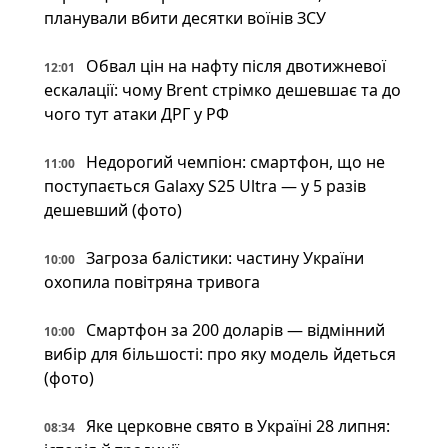
планували вбити десятки воїнів ЗСУ
Обвал цін на нафту після двотижневої
12:01
ескалації: чому Brent стрімко дешевшає та до
чого тут атаки ДРГ у РФ
Недорогий чемпіон: смартфон, що не
11:00
поступається Galaxy S25 Ultra — у 5 разів
дешевший (фото)
Загроза балістики: частину України
10:00
охопила повітряна тривога
Смартфон за 200 доларів — відмінний
10:00
вибір для більшості: про яку модель йдеться
(фото)
Яке церковне свято в Україні 28 липня:
08:34