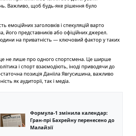
нь. Важливо, щоб будь-яке рішення було
сть емоційних заголовків і спекуляцій варто
, його представників або офіційних джерел.
людини на приватність — ключовий фактор у таких
е не лише про одного спортсмена. Це ширше
політика і спорт взаємодіють, іноді приводячи до
 остаточна позиція Данііла Явгусишина, важливо
сть як аудиторії, так і медіа.
Формула-1 змінила календар:
Гран-прі Бахрейну перенесено до
Малайзії