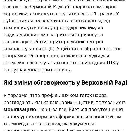
часом — у Верховній Раді обговорюють імовірні
корективи, які можуть вступити в дію з 1 травня. У
публічних дискусіях звучать різні варіанти, від
технічних уточнень у процедурі виклику до
радикальніших змін у критеріях призову та
організації роботи територіальних центрів
комплектування (ТЦК). У цій статті зібрано основні
напрямки обговорення, можливі наслідки для
громадян і бізнесу, а також потенційна доля ТЦК у
разі ухвалення нових рішень.
Які зміни обговорюють у Верховній Раді
У парламенті та профільних комітетах наразі
розглядають кілька ключових ініціатив, пов’язаних із
мобілізацією
. Перш за все, йдеться про уточнення
процедурних норм: як оформлюються повістки, які
терміни даються на явку, які документи
підтверджують відстрочку. Такі зміни мають на меті