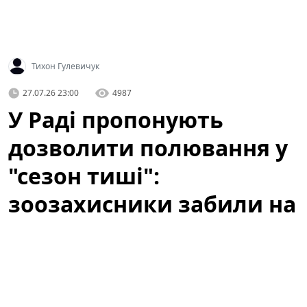
Тихон Гулевичук
27.07.26 23:00
4987
У Раді пропонують
дозволити полювання у
"сезон тиші":
зоозахисники забили на
сполох
У Раді зареєстрували законопроєкт про