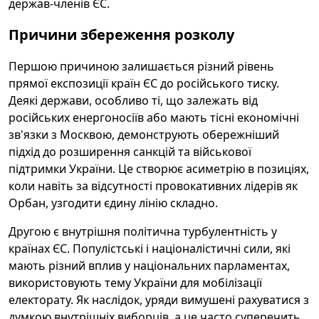
держав-членів ЄС.
Причини збереження розколу
Першою причиною залишається різний рівень
прямої експозиції країн ЄС до російського тиску.
Деякі держави, особливо ті, що залежать від
російських енергоносіїв або мають тісні економічні
зв'язки з Москвою, демонструють обережніший
підхід до розширення санкцій та військової
підтримки України. Це створює асиметрію в позиціях,
коли навіть за відсутності провокативних лідерів як
Орбан, узгодити єдину лінію складно.
Другою є внутрішня політична турбулентність у
країнах ЄС. Популістські і націоналістичні сили, які
мають різний вплив у національних парламентах,
використовують тему України для мобілізації
електорату. Як наслідок, уряди вимушені рахуватися з
думкою внутрішніх виборців, а це часто суперечить