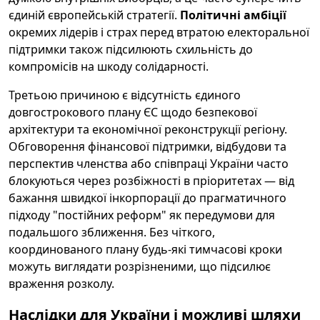
єдиній європейській стратегії.
Політичні амбіції
окремих лідерів і страх перед втратою електоральної
підтримки також підсилюють схильність до
компромісів на шкоду солідарності.
Третьою причиною є відсутність єдиного
довгострокового плану ЄС щодо безпекової
архітектури та економічної реконструкції регіону.
Обговорення фінансової підтримки, відбудови та
перспектив членства або співпраці України часто
блокуються через розбіжності в пріоритетах — від
бажання швидкої інкорпорації до прагматичного
підходу "постійних реформ" як передумови для
подальшого зближення. Без чіткого,
координованого плану будь-які тимчасові кроки
можуть виглядати розрізненими, що підсилює
враження розколу.
Наслідки для України і можливі шляхи