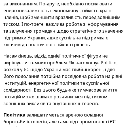
за виконанням. По-друге, необхідно посилювати
енергонезалежність і економічну стійкість країн-
членів, щоб зменшити вразливість перед зовнішнім
тиском. І по-третє, важлива робота з інформування
та залучення громадян щодо стратегічного значення
підтримки України, адже суспільна підтримка є
ключем до політичної стійкості рішень.
Насамкінець, відхід однієї політичної фігури не
вирішує системних проблем. Як наголошує Politico,
розкол у ЄС щодо України має глибші корені, і для
його подолання потрібна послідовна робота на рівні
інституцій, енергетичної політики та суспільної
солідарності. Без цього будь-яке тимчасове злиття
позицій може швидко розчинитися під тиском
зовнішніх викликів та внутрішніх інтересів.
Політика
залишатиметься ареною складної
боротьби інтересів, але саме від спроможності ЄС