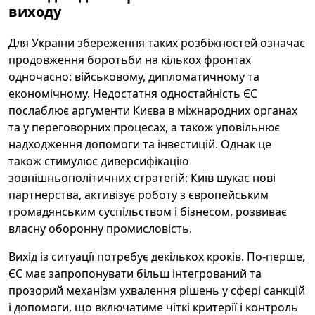
виходу
Для України збереження таких розбіжностей означає
продовження боротьби на кількох фронтах
одночасно: військовому, дипломатичному та
економічному. Недостатня одностайність ЄС
послаблює аргументи Києва в міжнародних органах
та у переговорних процесах, а також уповільнює
надходження допомоги та інвестицій. Однак це
також стимулює диверсифікацію
зовнішньополітичних стратегій: Київ шукає нові
партнерства, активізує роботу з європейським
громадянським суспільством і бізнесом, розвиває
власну оборонну промисловість.
Вихід із ситуації потребує декількох кроків. По-перше,
ЄС має запропонувати більш інтегрований та
прозорий механізм ухвалення рішень у сфері санкцій
і допомоги, що включатиме чіткі критерії і контроль