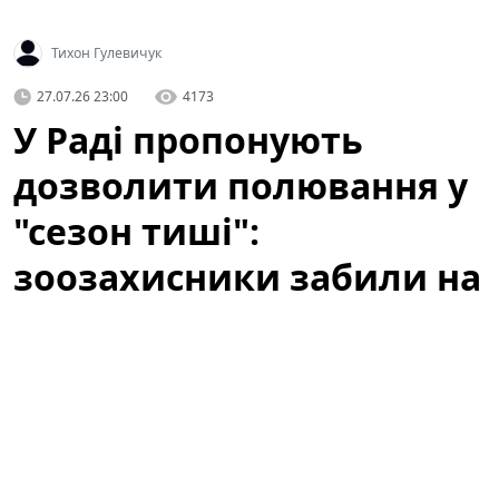
Тихон Гулевичук
27.07.26 23:00
4173
У Раді пропонують
дозволити полювання у
"сезон тиші":
зоозахисники забили на
сполох
У Раді зареєстрували законопроєкт про
полювання як «відпочинок». UAnimals закликає
нардепів відхилити документ.
Це формулювання