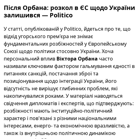
Після Орбана: розкол в ЄС щодо України
залишився — Politico
У статті, опублікованій у Politico, йдеться про те, що
відхід угорського прем'єра не знімає
фундаментальних розбіжностей у Європейському
Союзі щодо політики стосовно України. Хоча
персональний вплив
Віктора Орбана
часто
називали ключовим фактором гальмування єдності в
питаннях санкцій, постачання зброї та
позиціонування щодо інтеграції України, його
відсутність не вирішує глибинних проблем, які
накопичувалися роками. У матеріалі наводяться
свідчення дипломатів і експертів, що підтверджують:
розбіжності мають інституційно-політичний
характер і пов'язані з різними національними
інтересами, енерго- та економічною вразливістю, а
також із внутрішньою політичною динамікою