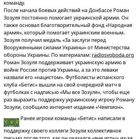
команду.
После начала боевых действий на Донбассе Роман
Зозуля постоянно помогает украинской армии. Он
также основал благотворительный фонд «Народная
армия», который помогает украинским военным.
Зозуля получил медаль «За заслуги перед
Вооруженными силами Украины» от Министерства
обороны Украины. По материалам:
radiosvoboda.org
Роман Зозуля поддерживает украинскую армию в
войне России против Украины, а за это леваки
назвали его «нацистом». Футболисты испанского
клуба «Бетис» вышли на свой очередной матч в
футболках с надписью «Мы все Зозуля», чтобы еще
раз выразить поддержку украинскому игроку Роману
Зозули, сообщило интернет-издание «Чемпион».
Ранее игроки команды «Бетис» написали в
поддержку своего коллеги Зозули коллективное
письмо после того, как он оказался «вне игры» из-за