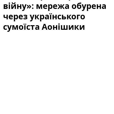
війну»: мережа обурена
через українського
сумоїста Аонішики
У соціальних мережах активно обговорюють
українського сумоїста Данііла Явгусишина, більш
відомого як
Аонішики Арата
. Зокрема, користувачі
мережі обурені тим, що він не висловлює свою
публічну позицію щодо війни, і дискусія навколо
спортсмена перетворилася на широку хвилю
коментарів, припущень та критики.
«Не говорить про війну»: що стало
приводом для обурення