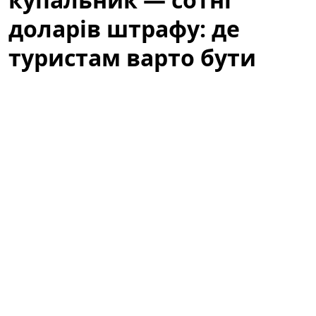
доларів штрафу: де
туристам варто бути
обережними
Літній відпочинок у Барселоні — це пляжі, сонце та
прогулянки узбережжям. Водночас туристів
попереджають: те, що здається звичним пляжним
виглядом, у місті може викликати неприємності.
Варто знати місцеві правила, щоб не зіпсувати собі
відпочинок через необережність або непорозуміння
з муніципальною поліцією.
За звичайний купальник — сотні
доларів штрафу: де туристам варто