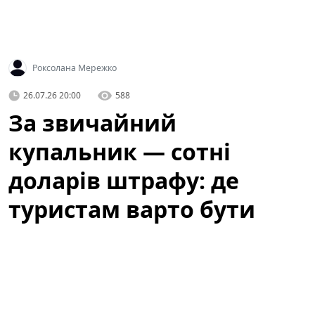
Роксолана Мережко
26.07.26 20:00
588
За звичайний
купальник — сотні
доларів штрафу: де
туристам варто бути
обережними
Літній відпочинок у Барселоні — це пляжі, сонце та