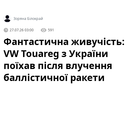
Зоряна Білокрай
27.07.26 03:00
591
Фантастична живучість:
VW Touareg з України
поїхав після влучення
баллістичної ракети
(відео)
У мережі з'явилося вражаюче відео, яке вже за кілька
годин набрало сотні тисяч переглядів:
Volkswagen