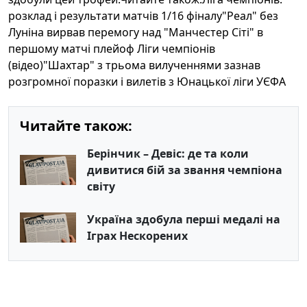
розклад і результати матчів 1/16 фіналу"Реал" без
Луніна вирвав перемогу над "Манчестер Сіті" в
першому матчі плейоф Ліги чемпіонів
(відео)"Шахтар" з трьома вилученнями зазнав
розгромної поразки і вилетів з Юнацької ліги УЄФА
Читайте також:
Берінчик – Девіс: де та коли
дивитися бій за звання чемпіона
світу
Україна здобула перші медалі на
Іграх Нескорених