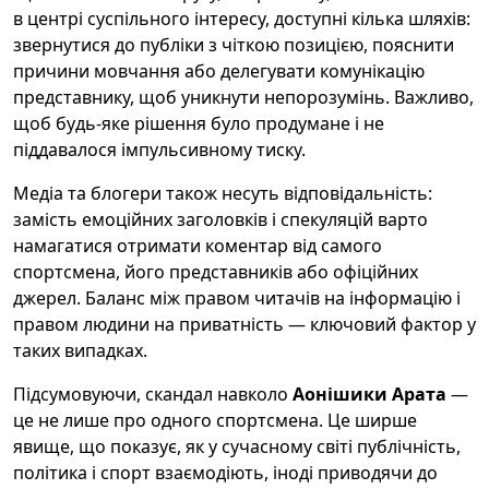
в центрі суспільного інтересу, доступні кілька шляхів:
звернутися до публіки з чіткою позицією, пояснити
причини мовчання або делегувати комунікацію
представнику, щоб уникнути непорозумінь. Важливо,
щоб будь-яке рішення було продумане і не
піддавалося імпульсивному тиску.
Медіа та блогери також несуть відповідальність:
замість емоційних заголовків і спекуляцій варто
намагатися отримати коментар від самого
спортсмена, його представників або офіційних
джерел. Баланс між правом читачів на інформацію і
правом людини на приватність — ключовий фактор у
таких випадках.
Підсумовуючи, скандал навколо
Аонішики Арата
—
це не лише про одного спортсмена. Це ширше
явище, що показує, як у сучасному світі публічність,
політика і спорт взаємодіють, іноді приводячи до