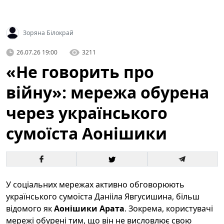
Зоряна Білокрай
26.07.26 19:00
3211
«Не говорить про
війну»: мережа обурена
через українського
сумоїста Аонішики
У соціальних мережах активно обговорюють
українського сумоїста Данііла Явгусишина, більш
відомого як
Аонішики Арата
. Зокрема, користувачі
мережі обурені тим, що він не висловлює свою