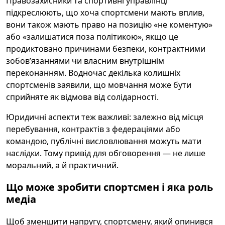
Правозахисники та спортивні управлінці
підкреслюють, що хоча спортсмени мають вплив,
вони також мають право на позицію «не коментую»
або «залишатися поза політикою», якщо це
продиктовано причинами безпеки, контрактними
зобов’язаннями чи власним внутрішнім
переконанням. Водночас декілька колишніх
спортсменів заявили, що мовчання може бути
сприйняте як відмова від солідарності.
Юридичні аспекти теж важливі: залежно від місця
перебування, контрактів з федераціями або
командою, публічні висловлювання можуть мати
наслідки. Тому привід для обговорення — не лише
моральний, а й практичний.
Що може зробити спортсмен і яка роль
медіа
Щоб зменшити напругу, спортсмену, який опинився