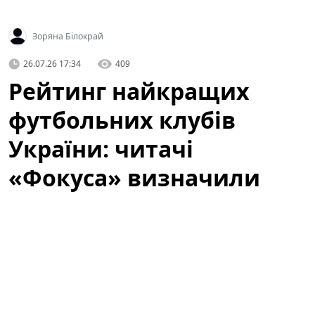
Зоряна Білокрай
26.07.26 17:34
409
Рейтинг найкращих
футбольних клубів
України: читачі
«Фокуса» визначили
фаворитів
Видання «Фокус» завершило голосування в рейтингу
«Кращі футбольні клуби України 2026: народне
голосування». Читачі могли проголосувати за той