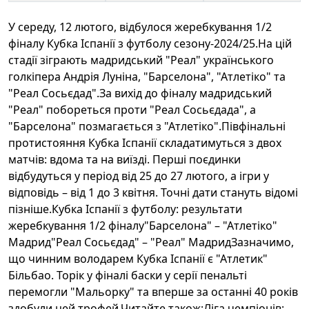
У середу, 12 лютого, відбулося жеребкування 1/2
фіналу Кубка Іспанії з футболу сезону-2024/25.На цій
стадії зіграють мадридський "Реал" українського
голкіпера Андрія Луніна, "Барселона", "Атлетіко" та
"Реал Сосьєдад".За вихід до фіналу мадридський
"Реал" побореться проти "Реал Сосьєдада", а
"Барселона" позмагається з "Атлетіко".Півфінальні
протистояння Кубка Іспанії складатимуться з двох
матчів: вдома та на виїзді. Перші поєдинки
відбудуться у період від 25 до 27 лютого, а ігри у
відповідь – від 1 до 3 квітня. Точні дати стануть відомі
пізніше.Кубка Іспанії з футболу: результати
жеребкування 1/2 фіналу"Барселона" – "Атлетіко"
Мадрид"Реал Сосьєдад" – "Реал" МадридЗазначимо,
що чинним володарем Кубка Іспанії є "Атлетик"
Більбао. Торік у фіналі баски у серії пенальті
перемогли "Мальорку" та вперше за останні 40 років
здобули цей трофей.Читайте також:Ліга чемпіонів: