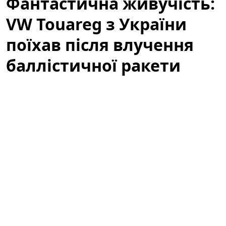
Фантастична живучість:
VW Touareg з України
поїхав після влучення
баллістичної ракети
(відео)
У мережі з'явилося вражаюче відео, яке вже за кілька
годин набрало сотні тисяч переглядів:
Volkswagen
Touareg
, зареєстрований в Україні, після влучення
баллістичної ракети все ж поїхав. Подія викликала
широкий резонанс серед автомобільних експертів,
волонтерів і пересічних користувачів, адже ролик
демонструє неймовірну стійкість і живучість техніки
в надзвичайних умовах.