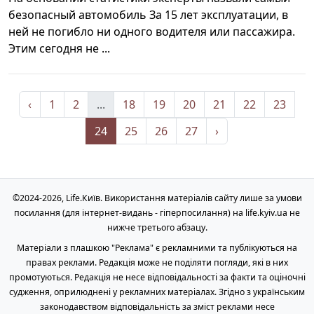
безопасный автомобиль За 15 лет эксплуатации, в
ней не погибло ни одного водителя или пассажира.
Этим сегодня не ...
‹
1
2
...
18
19
20
21
22
23
24
25
26
27
›
©2024-2026, Life.Київ. Використання матеріалів сайту лише за умови
посилання (для інтернет-видань - гіперпосилання) на life.kyiv.ua не
нижче третього абзацу.
Матеріали з плашкою "Реклама" є рекламними та публікуються на
правах реклами. Редакція може не поділяти погляди, які в них
промотуються. Редакція не несе відповідальності за факти та оціночні
судження, оприлюднені у рекламних матеріалах. Згідно з українським
законодавством відповідальність за зміст реклами несе