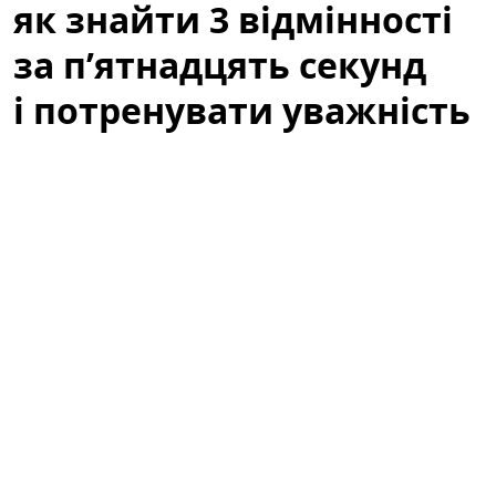
як знайти 3 відмінності
за п’ятнадцять секунд
і потренувати уважність
Коли ми говоримо про ігри для розуму, часто
уявляємо складні математичні задачі чи логічні
ребуси. Але інколи достатньо простої картинки, щоб
прокачати реакцію і уважність — швидка вправка на
знаходження відмінностей здатна дати відчутний
ефект за лічені хвилини. У цій статті ви дізнаєтеся,
чому варто спробувати такі тести, як правильно
підходити до задачі «знайти три відмінності за 15
секунд» і які вправи допоможуть перетворити гру в
систематичне тренування уваги.