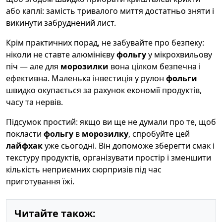
або каплі: замість тривалого миття достатньо зняти і
викинути забруднений лист.
Крім практичних порад, не забувайте про безпеку:
ніколи не ставте алюмінієву
фольгу
у мікрохвильову
піч — але для
морозилки
вона цілком безпечна і
ефективна. Маленька інвестиція у рулон
фольги
швидко окупається за рахунок економії продуктів,
часу та нервів.
Підсумок простий: якщо ви ще не думали про те, щоб
покласти
фольгу
в
морозилку
, спробуйте цей
лайфхак
уже сьогодні. Він допоможе зберегти смак і
текстуру продуктів, організувати простір і зменшити
кількість неприємних сюрпризів під час
приготування їжі.
Читайте також: