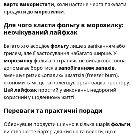
варто використати
, коли настане черга пакувати
продукти до
морозилки
.
Для чого класти фольгу в морозилку:
неочікуваний лайфхак
Багато хто асоціює
фольгу
лише з запіканням або
грилем, але її застосування набагато ширше. У
морозилку
фольга потрапляє не випадково: вона
допомагає боротися з
запобіганням запахів
,
зменшує ризик «опалих» шматків (freezer burn),
економить місце та полегшує організацію простору.
Цей
лайфхак
простий у виконанні, недорогий і
корисний у щоденному житті.
Переваги та практичні поради
Обернувши продукти щільно в кілька шарів
фольги
,
ви створюєте бар'єр для кисню та вологи, що є