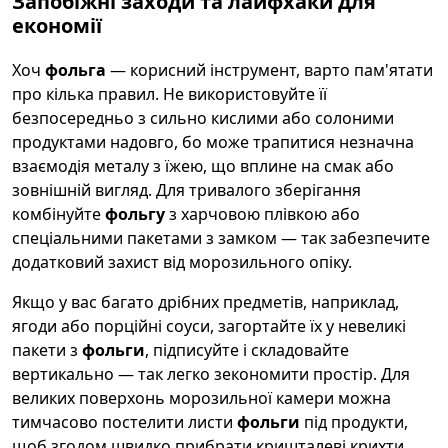
Запобіжні заходи та лайфхаки для
економії
Хоч
фольга
— корисний інструмент, варто пам'ятати
про кілька правил. Не використовуйте її
безпосередньо з сильно кислими або солоними
продуктами надовго, бо може трапитися незначна
взаємодія металу з їжею, що вплине на смак або
зовнішній вигляд. Для тривалого зберігання
комбінуйте
фольгу
з харчовою плівкою або
спеціальними пакетами з замком — так забезпечите
додатковий захист від морозильного опіку.
Якщо у вас багато дрібних предметів, наприклад,
ягоди або порційні соуси, загортайте їх у невеликі
пакети з
фольги
, підписуйте і складовайте
вертикально — так легко зекономити простір. Для
великих поверхонь морозильної камери можна
тимчасово постелити листи
фольги
під продукти,
щоб згодом швидко прибрати кришталеві крихти