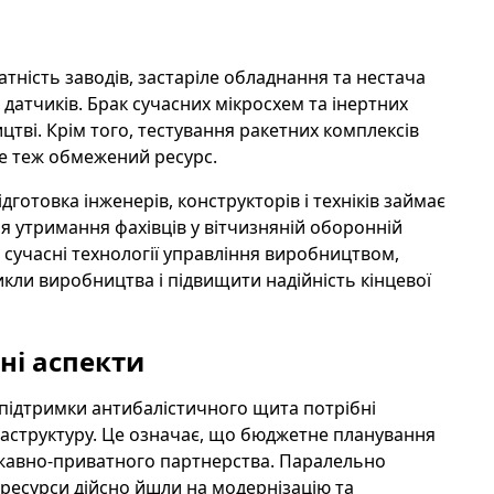
тність заводів, застаріле обладнання та нестача
 датчиків. Брак сучасних мікросхем та інертних
цтві. Крім того, тестування ракетних комплексів
це теж обмежений ресурс.
отовка інженерів, конструкторів і техніків займає
ля утримання фахівців у вітчизняній оборонній
сучасні технології управління виробництвом,
кли виробництва і підвищити надійність кінцевої
ні аспекти
підтримки антибалістичного щита потрібні
фраструктуру. Це означає, що бюджетне планування
ржавно-приватного партнерства. Паралельно
 ресурси дійсно йшли на модернізацію та