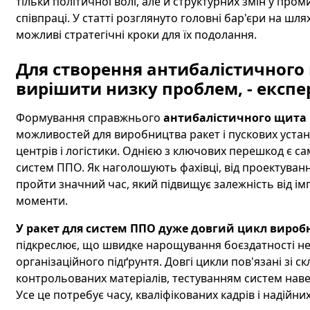
тільки політичної волі, але й структурних змін у про
співпраці. У статті розглянуто головні бар'єри на ш
можливі стратегічні кроки для їх подолання.
Для створення антибалістичного 
вирішити низку проблем, - експе
Формування справжнього
антибалістичного щита
можливостей для виробництва ракет і пускових уста
центрів і логістики. Однією з ключових перешкод є с
систем ППО. Як наголошують фахівці, від проектуван
пройти значний час, який підвищує залежність від ім
моменти.
У ракет для систем ППО дуже довгий цикл виро
підкреслює, що швидке нарощування боєздатності н
організаційного підґрунтя. Довгі цикли пов'язані зі 
контрольованих матеріалів, тестуванням систем нав
Усе це потребує часу, кваліфікованих кадрів і надійн