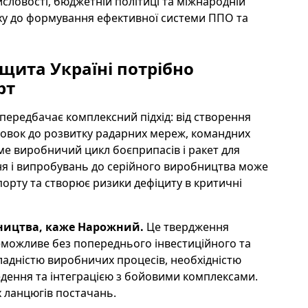
мисловості, бюджетній політиці та міжнародній
ляху до формування ефективної системи ППО та
щита Україні потрібно
рт
передбачає комплексний підхід: від створення
новок до розвитку радарних мереж, командних
аме виробничий цикл боєприпасів і ракет для
ня і випробувань до серійного виробництва може
порту та створює ризики дефіциту в критичні
бництва, каже Нарожний.
Це твердження
еможливе без попереднього інвестиційного та
складністю виробничих процесів, необхідністю
едення та інтеграцією з бойовими комплексами.
их ланцюгів постачань.