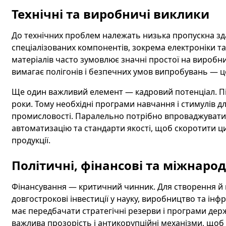
Технічні та виробничі виклики
До технічних проблем належать низька пропускна зда
спеціалізованих компонентів, зокрема електроніки та
матеріалів часто зумовлює значні простої на виробни
вимагає полігонів і безпечних умов випробувань — 
Ще один важливий елемент — кадровий потенціал. Підг
роки. Тому необхідні програми навчання і стимулів д
промисловості. Паралельно потрібно впроваджувати 
автоматизацію та стандарти якості, щоб скоротити ци
продукції.
Політичні, фінансові та міжнарод
Фінансування — критичний чинник. Для створення й 
довгострокові інвестиції у науку, виробництво та ін
має передбачати стратегічні резерви і програми де
важлива прозорість і антикорупційні механізми, щоб