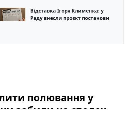
Відставка Ігоря Клименка: у
Раду внесли проєкт постанови
олити полювання у
ики забили на сполох