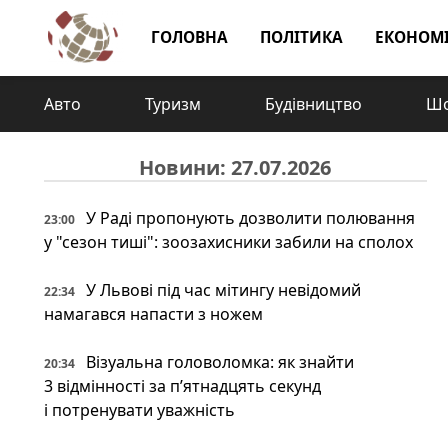
ГОЛОВНА
ПОЛІТИКА
ЕКОНОМ
Авто
Туризм
Будівництво
Шо
Новини: 27.07.2026
У Раді пропонують дозволити полювання
23:00
у "сезон тиші": зоозахисники забили на сполох
У Львові під час мітингу невідомий
22:34
намагався напасти з ножем
Візуальна головоломка: як знайти
20:34
3 відмінності за п’ятнадцять секунд
і потренувати уважність