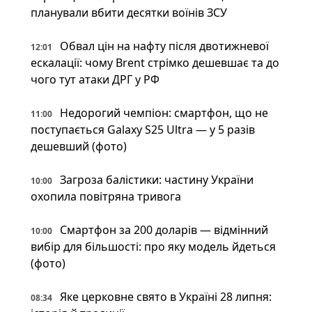
планували вбити десятки воїнів ЗСУ
Обвал цін на нафту після двотижневої
12:01
ескалації: чому Brent стрімко дешевшає та до
чого тут атаки ДРГ у РФ
Недорогий чемпіон: смартфон, що не
11:00
поступається Galaxy S25 Ultra — у 5 разів
дешевший (фото)
Загроза балістики: частину України
10:00
охопила повітряна тривога
Смартфон за 200 доларів — відмінний
10:00
вибір для більшості: про яку модель йдеться
(фото)
Яке церковне свято в Україні 28 липня:
08:34