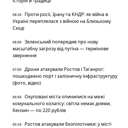
історія й традиції
Проти росії, Ірану та КНДР: як війна в
08:34
Україні переплелася з війною на Близькому
Сході
Зеленський попередив про нову
08:00
масштабну загрозу від путіна — термінове
звернення
Дрони атакували Ростов і Таганрог:
07:00
пошкоджено порт і залізничну інфраструктуру
(фото, відео)
Окуповані міста опинилися на межі
06:00
комунального колапсу: світла немає днями,
бензин — по 220 рублів
Ростов атакували безпілотники: у місті
05:34