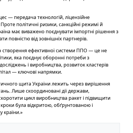
с — передача технологій, ліцензійне
Проте політичні ризики, санкційні режимі й
раїна має виважено поєднувати імпортні рішення з
и повністю від зовнішніх партнерів.
що створення ефективної системи ППО — це не
ітики, яка поєднує оборонні потреби з
осліджень і виробництва, розвиток кластерів
апітал — ключові напрямки.
тичного щита України лежить через вирішення
тань. Лише скоординовані дії держави,
скоротити цикл виробництва ракет і підвищити
 кроки була відкритою, обґрунтованою і
 країни.»