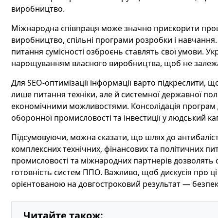
виробництво.
Міжнародна співпраця може значно прискорити проце
виробництво, спільні програми розробки і навчання. 
питання сумісності озброєнь ставлять свої умови. Ук
нарощуванням власного виробництва, щоб не залежат
Для SEO-оптимізації інформації варто підкреслити, 
лише питання техніки, але й системної державної пол
економічними можливостями. Консолідація програм д
оборонної промисловості та інвестиції у людський к
Підсумовуючи, можна сказати, що шлях до антибаліс
комплексних технічних, фінансових та політичних пи
промисловості та міжнародних партнерів дозволять 
готовність систем ППО. Важливо, щоб дискусія про ці
орієнтованою на довгостроковий результат — безпеку
Читайте також: