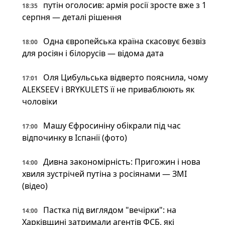
путін оголосив: армія росії зросте вже з 1
18:35
серпня — деталі рішення
Одна європейська країна скасовує безвіз
18:00
для росіян і білорусів — відома дата
Оля Цибульська відверто пояснила, чому
17:01
ALEKSEEV і BRYKULETS її не приваблюють як
чоловіки
Машу Єфросиніну обікрали під час
17:00
відпочинку в Іспанії (фото)
Дивна закономірність: Пригожин і нова
14:00
хвиля зустрічей путіна з росіянами — ЗМІ
(відео)
Пастка під виглядом "вечірки": на
14:00
Харківщині затримали агентів ФСБ, які