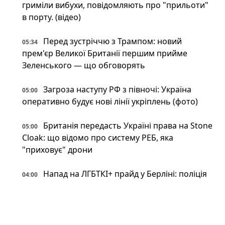
гриміли вибухи, повідомляють про "прильоти"
в порту. (відео)
Перед зустріччю з Трампом: новий
05:34
прем'єр Великої Британії першим прийме
Зеленського — що обговорять
Загроза наступу РФ з півночі: Україна
05:00
оперативно будує нові лінії укріплень (фото)
Британія передасть Україні права на Stone
05:00
Cloak: що відомо про систему РЕБ, яка
"приховує" дрони
Напад на ЛГБТКІ+ прайд у Берліні: поліція
04:00
застрелила головного підозрюваного
Неокаперство XXI століття: війна в Ірані
03:34
воскресила майже забутий феномен «морських