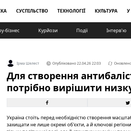
ІКА
СУСПІЛЬСТВО
ТЕХНОЛОГІЇ
КУЛЬТУРА
У
у-бізнес
Курйози
Події
Інтерв'ю
Ірма Шелест
Опубліковано
22.04.26 22:03
Оновлен
Для створення антибаліс
потрібно вирішити низку
Україна стоїть перед необхідністю створення масшта
захищати не лише окремі об'єкти, а й ключові регіони