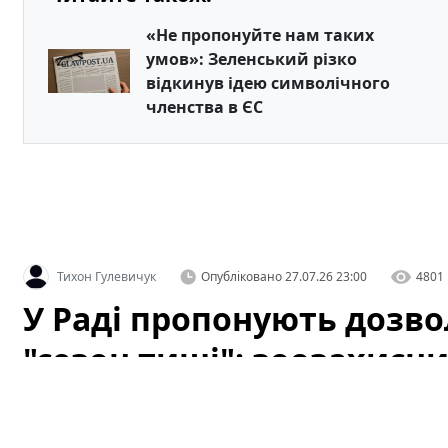
«Не пропонуйте нам таких
умов»: Зеленський різко
відкинув ідею символічного
членства в ЄС
Тихон Гулевичук
Опубліковано
27.07.26 23:00
4801
У Раді пропонують дозв
"сезон тиші": зоозахисн