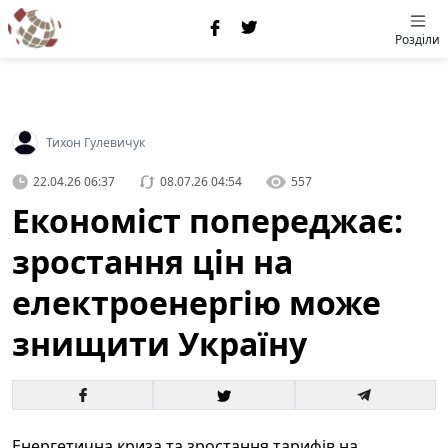
Розділи
Тихон Гулевичук
22.04.26 06:37
08.07.26 04:54
557
Економіст попереджає:
зростання цін на
електроенергію може
знищити Україну
Енергетична криза та зростання тарифів на