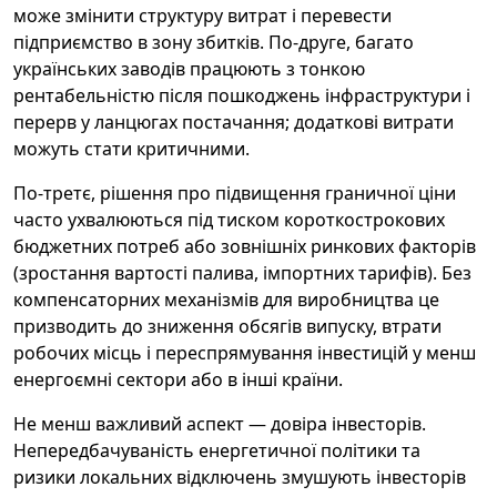
може змінити структуру витрат і перевести
підприємство в зону збитків. По-друге, багато
українських заводів працюють з тонкою
рентабельністю після пошкоджень інфраструктури і
перерв у ланцюгах постачання; додаткові витрати
можуть стати критичними.
По-третє, рішення про підвищення граничної ціни
часто ухвалюються під тиском короткострокових
бюджетних потреб або зовнішніх ринкових факторів
(зростання вартості палива, імпортних тарифів). Без
компенсаторних механізмів для виробництва це
призводить до зниження обсягів випуску, втрати
робочих місць і переспрямування інвестицій у менш
енергоємні сектори або в інші країни.
Не менш важливий аспект — довіра інвесторів.
Непередбачуваність енергетичної політики та
ризики локальних відключень змушують інвесторів