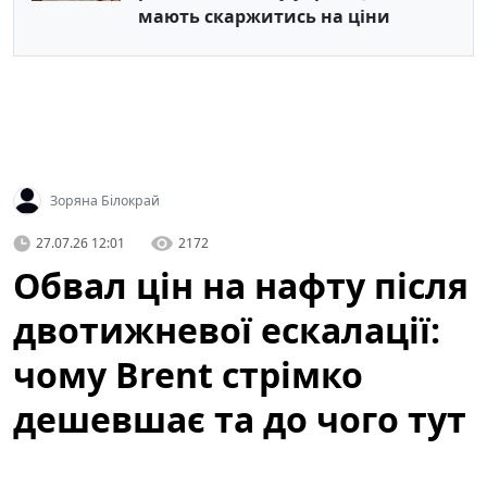
мають скаржитись на ціни
Зоряна Білокрай
27.07.26 12:01
2172
Обвал цін на нафту після
двотижневої ескалації:
чому Brent стрімко
дешевшає та до чого тут
атаки ДРГ у РФ