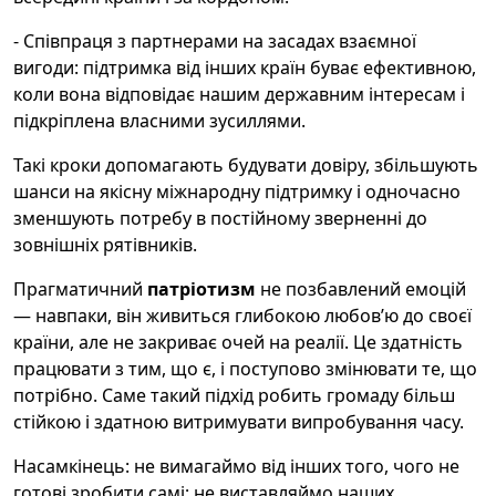
- Співпраця з партнерами на засадах взаємної
вигоди: підтримка від інших країн буває ефективною,
коли вона відповідає нашим державним інтересам і
підкріплена власними зусиллями.
Такі кроки допомагають будувати довіру, збільшують
шанси на якісну міжнародну підтримку і одночасно
зменшують потребу в постійному зверненні до
зовнішніх рятівників.
Прагматичний
патріотизм
не позбавлений емоцій
— навпаки, він живиться глибокою любов’ю до своєї
країни, але не закриває очей на реалії. Це здатність
працювати з тим, що є, і поступово змінювати те, що
потрібно. Саме такий підхід робить громаду більш
стійкою і здатною витримувати випробування часу.
Насамкінець: не вимагаймо від інших того, чого не
готові зробити самі; не виставляймо наших