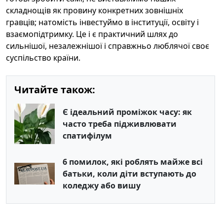
складнощів як провину конкретних зовнішніх
гравців; натомість інвестуймо в інституції, освіту і
взаємопідтримку. Це і є практичний шлях до
сильнішої, незалежнішої і справжньо люблячої своє
суспільство країни.
Читайте також:
Є ідеальний проміжок часу: як
часто треба підживлювати
спатифілум
6 помилок, які роблять майже всі
батьки, коли діти вступають до
коледжу або вишу