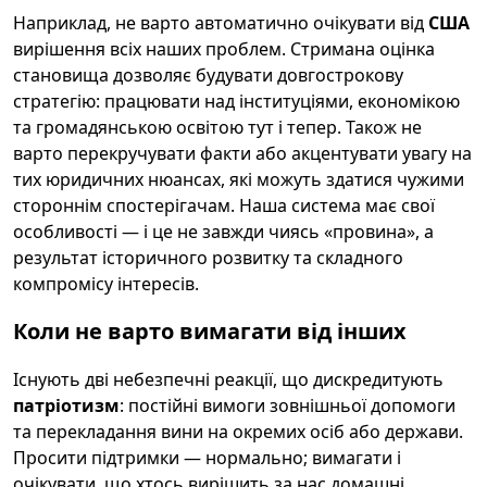
Наприклад, не варто автоматично очікувати від
США
вирішення всіх наших проблем. Стримана оцінка
становища дозволяє будувати довгострокову
стратегію: працювати над інституціями, економікою
та громадянською освітою тут і тепер. Також не
варто перекручувати факти або акцентувати увагу на
тих юридичних нюансах, які можуть здатися чужими
стороннім спостерігачам. Наша система має свої
особливості — і це не завжди чиясь «провина», а
результат історичного розвитку та складного
компромісу інтересів.
Коли не варто вимагати від інших
Існують дві небезпечні реакції, що дискредитують
патріотизм
: постійні вимоги зовнішньої допомоги
та перекладання вини на окремих осіб або держави.
Просити підтримки — нормально; вимагати і
очікувати, що хтось вирішить за нас домашні