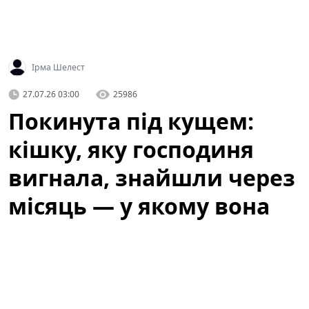
Ірма Шелест
27.07.26 03:00
25986
Покинута під кущем:
кішку, яку господиня
вигнала, знайшли через
місяць — у якому вона
стані
Історія, яка не залишила байдужими місцевих