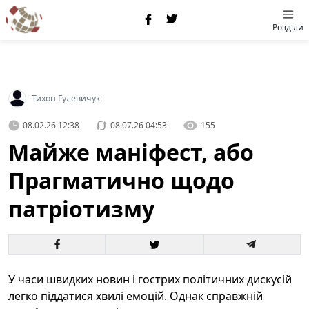
Розділи
Тихон Гулевичук
08.02.26 12:38
08.07.26 04:53
155
Майже маніфест, або
Прагматично щодо
патріотизму
У часи швидких новин і гострих політичних дискусій
легко піддатися хвилі емоцій. Однак справжній