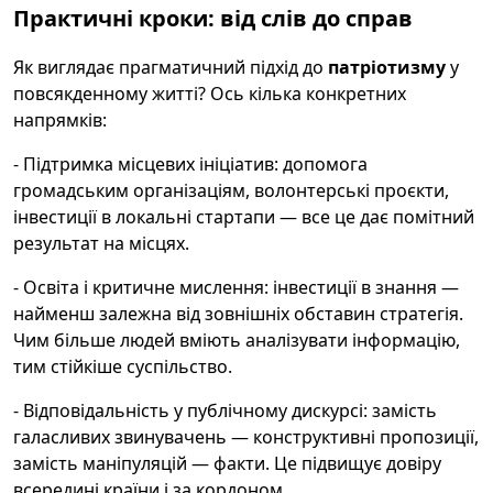
Практичні кроки: від слів до справ
Як виглядає прагматичний підхід до
патріотизму
у
повсякденному житті? Ось кілька конкретних
напрямків:
- Підтримка місцевих ініціатив: допомога
громадським організаціям, волонтерські проєкти,
інвестиції в локальні стартапи — все це дає помітний
результат на місцях.
- Освіта і критичне мислення: інвестиції в знання —
найменш залежна від зовнішніх обставин стратегія.
Чим більше людей вміють аналізувати інформацію,
тим стійкіше суспільство.
- Відповідальність у публічному дискурсі: замість
галасливих звинувачень — конструктивні пропозиції,
замість маніпуляцій — факти. Це підвищує довіру
всередині країни і за кордоном.