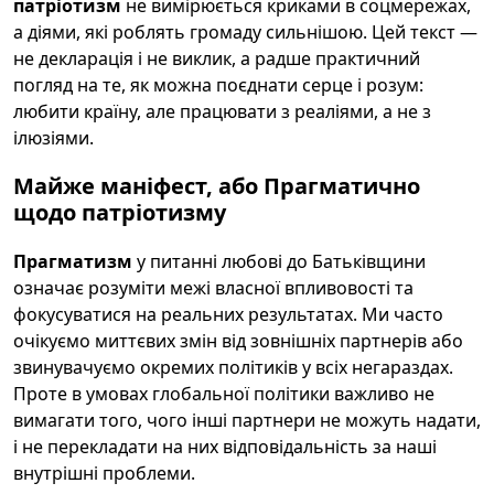
патріотизм
не вимірюється криками в соцмережах,
а діями, які роблять громаду сильнішою. Цей текст —
не декларація і не виклик, а радше практичний
погляд на те, як можна поєднати серце і розум:
любити країну, але працювати з реаліями, а не з
ілюзіями.
Майже маніфест, або Прагматично
щодо патріотизму
Прагматизм
у питанні любові до Батьківщини
означає розуміти межі власної впливовості та
фокусуватися на реальних результатах. Ми часто
очікуємо миттєвих змін від зовнішніх партнерів або
звинувачуємо окремих політиків у всіх негараздах.
Проте в умовах глобальної політики важливо не
вимагати того, чого інші партнери не можуть надати,
і не перекладати на них відповідальність за наші
внутрішні проблеми.