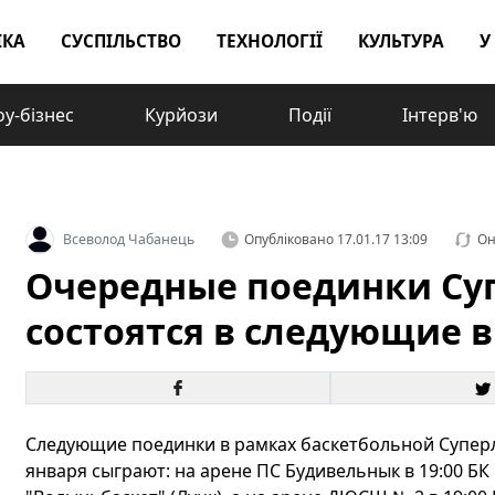
ІКА
СУСПІЛЬСТВО
ТЕХНОЛОГІЇ
КУЛЬТУРА
У
у-бізнес
Курйози
Події
Інтерв'ю
Всеволод Чабанець
Опубліковано
17.01.17 13:09
Он
Очередные поединки Су
состоятся в следующие 
Следующие поединки в рамках баскетбольной Суперлиг
января сыграют: на арене ПС Будивельнык в 19:00 БК