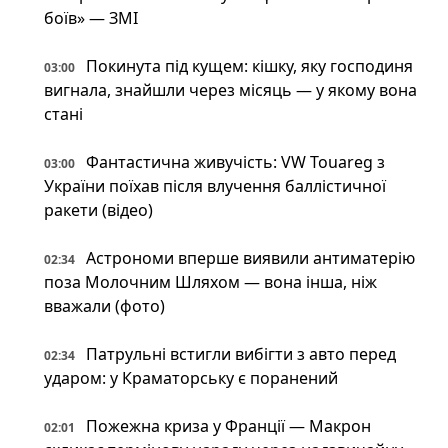
боїв» — ЗМІ
Покинута під кущем: кішку, яку господиня
03:00
вигнала, знайшли через місяць — у якому вона
стані
Фантастична живучість: VW Touareg з
03:00
України поїхав після влучення баллістичної
ракети (відео)
Астрономи вперше виявили антиматерію
02:34
поза Молочним Шляхом — вона інша, ніж
вважали (фото)
Патрульні встигли вибігти з авто перед
02:34
ударом: у Краматорську є поранений
Пожежна криза у Франції — Макрон
02:01