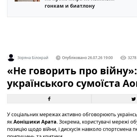
гонкам и биатлону
Зоряна Білокрай
Опубліковано
26.07.26 19:00
3278
«Не говорить про війну»
українського сумоїста А
У соціальних мережах активно обговорюють українськ
як
Аонішики Арата
. Зокрема, користувачі мережі об
позицію щодо війни, і дискусія навколо спортсмена 
припущень та критики.