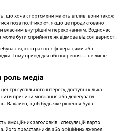
ть, що хоча спортсмени мають вплив, вони також
ися поза політикою», якщо це продиктовано
и власним внутрішнім переконанням. Водночас
може бути сприйняте як відмова від солідарності.
ребування, контрактів з федераціями або
ідки. Тому привід для обговорення — не лише
 роль медіа
ентрі суспільного інтересу, доступні кілька
ояснити причини мовчання або делегувати
нь. Важливо, щоб будь-яке рішення було
сть емоційних заголовків і спекуляцій варто
, його представників або офіційних джерел.