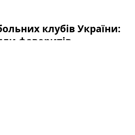
ольних клубів України:
или фаворитів
«Кращі футбольні клуби України 2026: народне
уб, який вважають найкращим. Підсумки
анд, але й емоційний зв’язок уболівальників із
го футболу. У цій статті ми підсумуємо результати,
у на перспективи тих, хто ще бореться за
лубів України: читачі