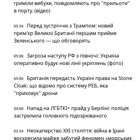
гриміли вибухи, повідомляють про "прильоти"
в порту. (відео)
Перед зустріччю з Трампом: новий
05:34
прем'єр Великої Британії першим прийме
Зеленського — що обговорять
Загроза наступу РФ з півночі: Україна
05:00
оперативно будує нові лінії укріплень (фото)
Британія передасть Україні права на Stone
05:00
Cloak: що відомо про систему РЕБ, яка
"приховує" дрони
Напад на ЛГБТКІ+ прайд у Берліні: поліція
04:00
застрелила головного підозрюваного
Неокаперство XXI століття: війна в Ірані
03:34
воскресила майже забутий феномен «морських