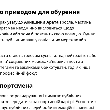
ло приводом для обурення
рах увагу до
Аонішики Арата
зросла. Частина
спортсмен неодмінно висловиться щодо
раїни або хоча б пояснить свою позицію. Однак
ть публічних заяв у соціальних мережах або
сто стають голосом суспільства, нейтралітет або
я. У соціальних мережах з’явилися пости з
тегами та закликами бойкотувати, тоді як інша
і професійний фокус.
 спортсмена
словлює розчарування і вимагає публічних
на
зосередитися на спортивній кар’єрі. Експерти з
шує публічних людей робити емоційні заяви, які