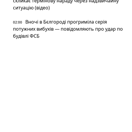
скликає термінову нараду через надзвичайну
ситуацію (відео)
Вночі в Бєлгороді прогриміла серія
02:00
потужних вибухів — повідомляють про удар по
будівлі ФСБ
Костянтинівка перетворилася на суцільну
01:34
"сіру зону" — військовий оглядач пояснює
У російському Бєлгороді лунають вибухи:
01:00
під обстрілом місцеве відділення ФСБ (фото,
відео)
Революція з 80-х: в Україні помітили
00:34
японський високотехнологічний спорткар
(фото)
Відпочинок на замінованих берегах і
00:34