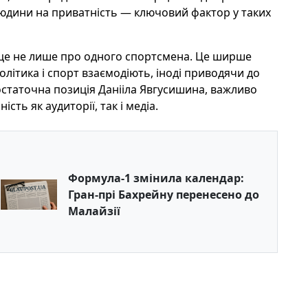
людини на приватність — ключовий фактор у таких
е не лише про одного спортсмена. Це ширше
політика і спорт взаємодіють, іноді приводячи до
 остаточна позиція Данііла Явгусишина, важливо
сть як аудиторії, так і медіа.
Формула-1 змінила календар:
Гран-прі Бахрейну перенесено до
Малайзії