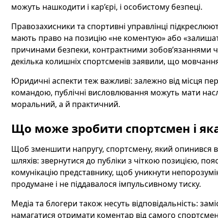
можуть нашкодити і кар’єрі, і особистому безпеці.
Правозахисники та спортивні управлінці підкреслюю
мають право на позицію «не коментую» або «залишат
причинами безпеки, контрактними зобов’язаннями ч
декілька колишніх спортсменів заявили, що мовчання 
Юридичні аспекти теж важливі: залежно від місця пе
командою, публічні висловлювання можуть мати насл
моральний, а й практичний.
Що може зробити спортсмен і яка
Щоб зменшити напругу, спортсмену, який опинився в ц
шляхів: звернутися до публіки з чіткою позицією, п
комунікацію представнику, щоб уникнути непорозумі
продумане і не піддавалося імпульсивному тиску.
Медіа та блогери також несуть відповідальність: замі
намагатися отримати коментар від самого спортсмена