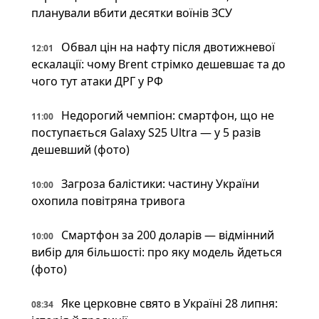
планували вбити десятки воїнів ЗСУ
Обвал цін на нафту після двотижневої
12:01
ескалації: чому Brent стрімко дешевшає та до
чого тут атаки ДРГ у РФ
Недорогий чемпіон: смартфон, що не
11:00
поступається Galaxy S25 Ultra — у 5 разів
дешевший (фото)
Загроза балістики: частину України
10:00
охопила повітряна тривога
Смартфон за 200 доларів — відмінний
10:00
вибір для більшості: про яку модель йдеться
(фото)
Яке церковне свято в Україні 28 липня:
08:34