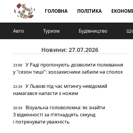
ГОЛОВНА
ПОЛІТИКА
ЕКОНОМ
Авто
Туризм
Будівництво
Шо
Новини: 27.07.2026
У Раді пропонують дозволити полювання
23:00
у "сезон тиші": зоозахисники забили на сполох
У Львові під час мітингу невідомий
22:34
намагався напасти з ножем
Візуальна головоломка: як знайти
20:34
3 відмінності за п’ятнадцять секунд
і потренувати уважність