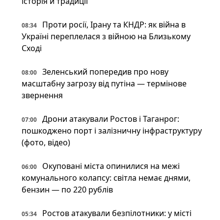
історія й традиції
Проти росії, Ірану та КНДР: як війна в
08:34
Україні переплелася з війною на Близькому
Сході
Зеленський попередив про нову
08:00
масштабну загрозу від путіна — термінове
звернення
Дрони атакували Ростов і Таганрог:
07:00
пошкоджено порт і залізничну інфраструктуру
(фото, відео)
Окуповані міста опинилися на межі
06:00
комунального колапсу: світла немає днями,
бензин — по 220 рублів
Ростов атакували безпілотники: у місті
05:34