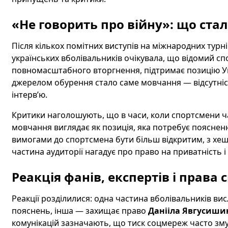
«Не говорить про війну»: що ста
Після кількох помітних виступів на міжнародних турні
українських вболівальників очікувала, що відомий 
повномасштабного вторгнення, підтримає позицію Ук
джерелом обурення стало саме мовчання — відсутніс
інтерв’ю.
Критики наголошують, що в часи, коли спортсмени ча
мовчання виглядає як позиція, яка потребує поясненн
вимогами до спортсмена бути більш відкритим, з хеш
частина аудиторії нагадує про право на приватність 
Реакція фанів, експертів і права
Реакції розділилися: одна частина вболівальників ви
пояснень, інша — захищає право
Данііла Явгусиши
комунікацій зазначають, що тиск соцмереж часто зму