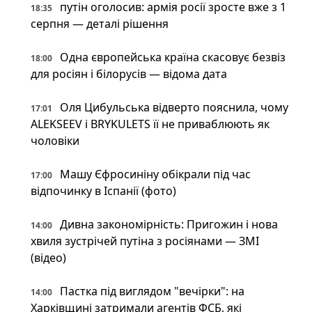
путін оголосив: армія росії зросте вже з 1
18:35
серпня — деталі рішення
Одна європейська країна скасовує безвіз
18:00
для росіян і білорусів — відома дата
Оля Цибульська відверто пояснила, чому
17:01
ALEKSEEV і BRYKULETS її не приваблюють як
чоловіки
Машу Єфросиніну обікрали під час
17:00
відпочинку в Іспанії (фото)
Дивна закономірність: Пригожин і нова
14:00
хвиля зустрічей путіна з росіянами — ЗМІ
(відео)
Пастка під виглядом "вечірки": на
14:00
Харківщині затримали агентів ФСБ, які