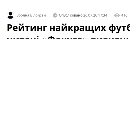
Зоряна Білокрай
Опубліковано
26.07.26 17:34
416
Рейтинг найкращих футб
читачі «Фокуса» визнач
Видання «Фокус» завершило голосування в рейтингу 
голосування». Читачі могли проголосувати за той кл
голосування відображають не лише поточну форму ком
клубами, їхню історію та внесок у розвиток українсько
проаналізуємо фактори успіху лідерів і звернемо уваг
визнання.
Рейтинг найкращих футбольних к
«Фокуса» визначили фаворитів