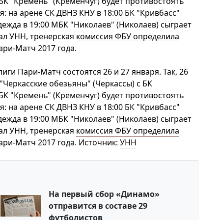
 БК "Кремень" (Кременчуг) будет противостоять
я: на арене СК ДВНЗ КНУ в 18:00 БК "Кривбасс"
адежда в 19:00 МБК "Николаев" (Николаев) сыграет
ал УНН, тренерская
комиссия ФБУ определила
ри-Матч 2017 года.
и Пари-Матч состоятся 26 и 27 января. Так, 26
 "Черкасские обезьяны" (Черкассы) с БК
 БК "Кремень" (Кременчуг) будет противостоять
я: на арене СК ДВНЗ КНУ в 18:00 БК "Кривбасс"
адежда в 19:00 МБК "Николаев" (Николаев) сыграет
ал УНН, тренерская
комиссия ФБУ определила
ри-Матч 2017 года. Источник:
УНН
На первый сбор «Динамо»
отправится в составе 29
футболистов