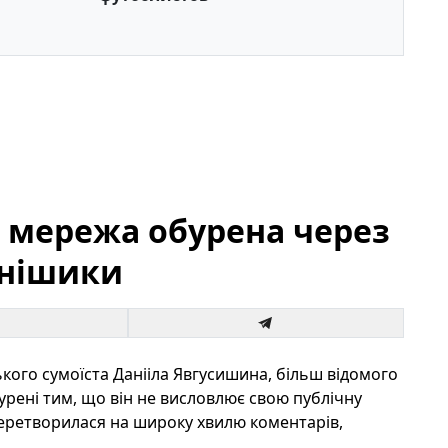
: мережа обурена через
онішики
ого сумоїста Данііла Явгусишина, більш відомого
урені тим, що він не висловлює свою публічну
перетворилася на широку хвилю коментарів,