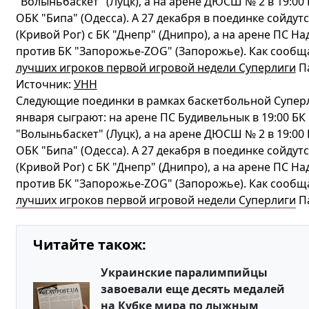
"Волыньбаскет" (Луцк), а на арене ДЮСШ № 2 в 19:00
OБК "Бипа" (Одесса). А 27 декабря в поединке сойдутс
(Кривой Рог) с БК "Днепр" (Днипрo), а на арене ПС Н
против БК "Запорожье-ZOG" (Запорожье). Как сообщ
лучших игроков первой игровой недели Суперлиги
Па
Источник:
УНН
Следующие поединки в рамках баскетбольной Суперлиг
января сыграют: на арене ПС Будивельнык в 19:00 БК
"Волыньбаскет" (Луцк), а на арене ДЮСШ № 2 в 19:00
OБК "Бипа" (Одесса). А 27 декабря в поединке сойдутс
(Кривой Рог) с БК "Днепр" (Днипрo), а на арене ПС Н
против БК "Запорожье-ZOG" (Запорожье). Как сообщ
лучших игроков первой игровой недели Суперлиги
Па
Читайте також:
Украинские паралимпийцы
завоевали еще десять медалей
на Кубке мира по лыжным