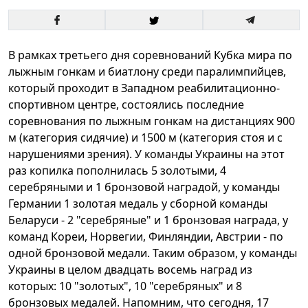
В рамках третьего дня соревнований Кубка мира по
лыжным гонкам и биатлону среди паралимпийцев,
который проходит в Западном реабилитационно-
спортивном центре, состоялись последние
соревнования по лыжным гонкам на дистанциях 900
м (категория сидячие) и 1500 м (категория стоя и с
нарушениями зрения). У команды Украины на этот
раз копилка пополнилась 5 золотыми, 4
серебряными и 1 бронзовой наградой, у команды
Германии 1 золотая медаль у сборной команды
Беларуси - 2 "серебряные" и 1 бронзовая награда, у
команд Кореи, Норвегии, Финляндии, Австрии - по
одной бронзовой медали. Таким образом, у команды
Украины в целом двадцать восемь наград из
которых: 10 "золотых", 10 "серебряных" и 8
бронзовых медалей. Напомним, что сегодня, 17