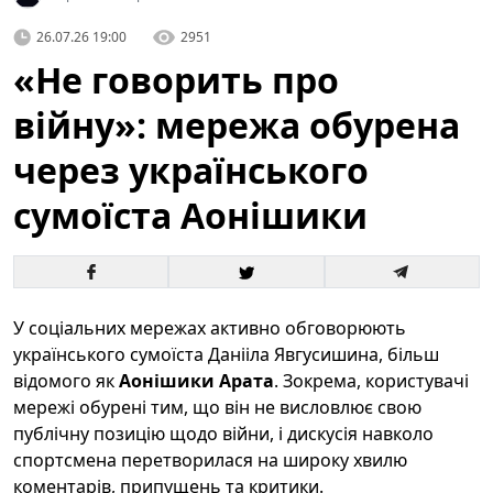
26.07.26 19:00
2951
«Не говорить про
війну»: мережа обурена
через українського
сумоїста Аонішики
У соціальних мережах активно обговорюють
українського сумоїста Данііла Явгусишина, більш
відомого як
Аонішики Арата
. Зокрема, користувачі
мережі обурені тим, що він не висловлює свою
публічну позицію щодо війни, і дискусія навколо
спортсмена перетворилася на широку хвилю
коментарів, припущень та критики.