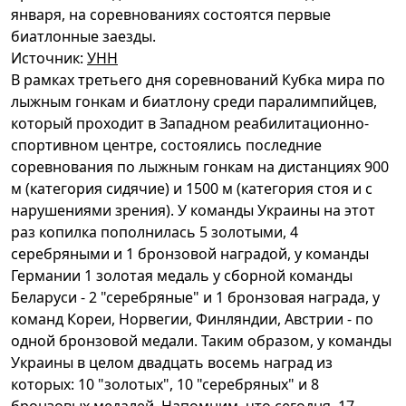
января, на соревнованиях состоятся первые
биатлонные заезды.
Источник:
УНН
В рамках третьего дня соревнований Кубка мира по
лыжным гонкам и биатлону среди паралимпийцев,
который проходит в Западном реабилитационно-
спортивном центре, состоялись последние
соревнования по лыжным гонкам на дистанциях 900
м (категория сидячие) и 1500 м (категория стоя и с
нарушениями зрения). У команды Украины на этот
раз копилка пополнилась 5 золотыми, 4
серебряными и 1 бронзовой наградой, у команды
Германии 1 золотая медаль у сборной команды
Беларуси - 2 "серебряные" и 1 бронзовая награда, у
команд Кореи, Норвегии, Финляндии, Австрии - по
одной бронзовой медали. Таким образом, у команды
Украины в целом двадцать восемь наград из
которых: 10 "золотых", 10 "серебряных" и 8