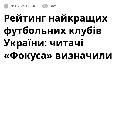
26.07.26 17:34
385
Рейтинг найкращих
футбольних клубів
України: читачі
«Фокуса» визначили
фаворитів
Видання «Фокус» завершило голосування в рейтингу
«Кращі футбольні клуби України 2026: народне
голосування». Читачі могли проголосувати за той
клуб, який вважають найкращим. Підсумки
голосування відображають не лише поточну форму
команд, але й емоційний зв’язок уболівальників із