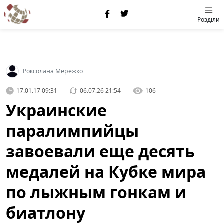
Розділи
Роксолана Мережко
17.01.17 09:31
06.07.26 21:54
106
Украинские
паралимпийцы
завоевали еще десять
медалей на Кубке мира
по лыжным гонкам и
биатлону