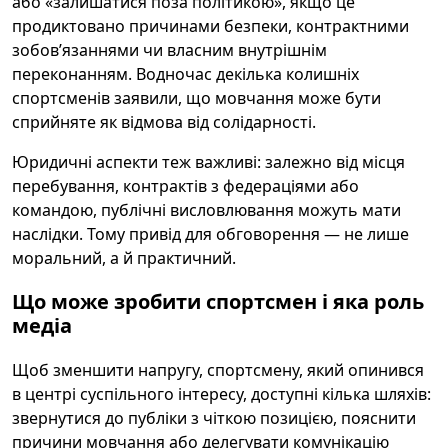
або «залишатися поза політикою», якщо це
продиктовано причинами безпеки, контрактними
зобов’язаннями чи власним внутрішнім
переконанням. Водночас декілька колишніх
спортсменів заявили, що мовчання може бути
сприйняте як відмова від солідарності.
Юридичні аспекти теж важливі: залежно від місця
перебування, контрактів з федераціями або
командою, публічні висловлювання можуть мати
наслідки. Тому привід для обговорення — не лише
моральний, а й практичний.
Що може зробити спортсмен і яка роль
медіа
Щоб зменшити напругу, спортсмену, який опинився
в центрі суспільного інтересу, доступні кілька шляхів:
звернутися до публіки з чіткою позицією, пояснити
причини мовчання або делегувати комунікацію