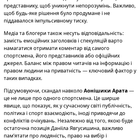
представнику, щоб уникнути непорозумінь. Важливо,
щоб будь-яке рішення було продумане і не
піддавалося імпульсивному тиску.
Медіа та блогери також несуть відповідальність:
замість емоційних заголовків і спекуляцій варто
намагатися отримати коментар від самого
спортсмена, його представників або офіційних
джерел. Баланс між правом читачів на інформацію і
правом людини на приватність — ключовий фактор у
таких випадках.
Підсумовуючи, скандал навколо
Аонішики Арата
—
це не лише про одного спортсмена. Це ширше
явище, що показує, як у сучасному світі публічність,
політика і спорт взаємодіють, іноді приводячи до
конфліктів очікувань. Незалежно від того, якою буде
остаточна позиція Данііла Явгусишина, важливо
пам’ятати про людяність, право на вибір і