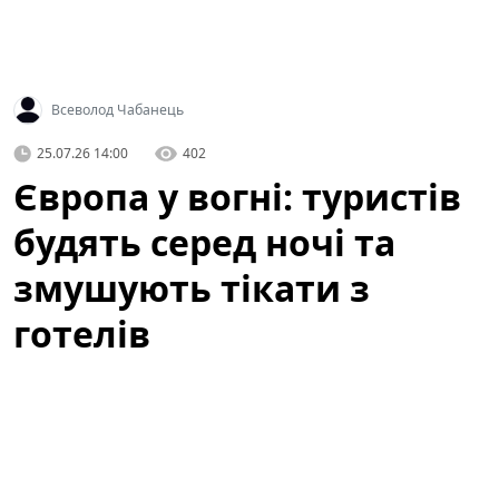
Всеволод Чабанець
25.07.26 14:00
402
Європа у вогні: туристів
будять серед ночі та
змушують тікати з
готелів
Сезонні лісові пожежі цього року загострилися в
кількох куточках Європи, і наслідки вже відчули не