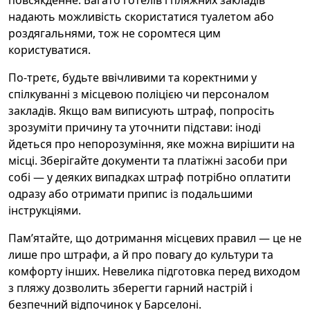
повсякденне. Багато готелів і пляжних закладів
надають можливість скористатися туалетом або
роздягальнями, тож не соромтеся цим
користуватися.
По-третє, будьте ввічливими та коректними у
спілкуванні з місцевою поліцією чи персоналом
закладів. Якщо вам виписують штраф, попросіть
зрозуміти причину та уточнити підстави: іноді
йдеться про непорозуміння, яке можна вирішити на
місці. Зберігайте документи та платіжні засоби при
собі — у деяких випадках штраф потрібно оплатити
одразу або отримати припис із подальшими
інструкціями.
Пам’ятайте, що дотримання місцевих правил — це не
лише про штрафи, а й про повагу до культури та
комфорту інших. Невелика підготовка перед виходом
з пляжу дозволить зберегти гарний настрій і
безпечний відпочинок у Барселоні.