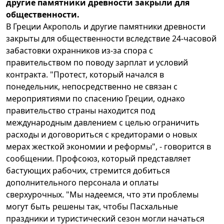
другие памятники древности закрыли для
общественности.
В Греции Акрополь и другие памятники древности
закрыты для общественности вследствие 24-часовой
забастовки охранников из-за спора с
правительством по поводу зарплат и условий
контракта. "Протест, который начался в
понедельник, непосредственно не связан с
мероприятиями по спасению Греции, однако
правительство страны находится под
международным давлением с целью ограничить
расходы и договориться с кредиторами о новых
мерах жесткой экономии и реформы", - говорится в
сообщении. Профсоюз, который представляет
бастующих рабочих, стремится добиться
дополнительного персонала и оплаты
сверхурочных. "Мы надеемся, что эти проблемы
могут быть решены так, чтобы Пасхальные
праздники и туристический сезон могли начаться