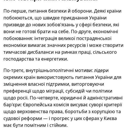
По-перше, питання безпеки й оборони. Деякі країни
побоюються, що швидке приєднання України
призведе до нових зобов'язань у сфері безпеки, які
вони не готові брати на себе. По-друге, економічні
побоювання: інтеграція великої пострадянської
економіки вимагає значних ресурсів і може створити
тимчасові дисбаланси на ринках праці, сільського
господарства та енергетики.
По-третє, внутрішньополітичні мотиви: лідери
окремих країн використовують питання України для
зміцнення власної підтримки, виторговуючи
преференції щодо міграції, субсидій чи політики
щодо росії. По-четверте, юридичні й адміністративні
бар'єри: Європейська комісія висуває суворі критерії
щодо верховенства права, боротьби з корупцією та
судової реформи — і прогрес у цих сферах у Києва
має бути помітним і стійким.