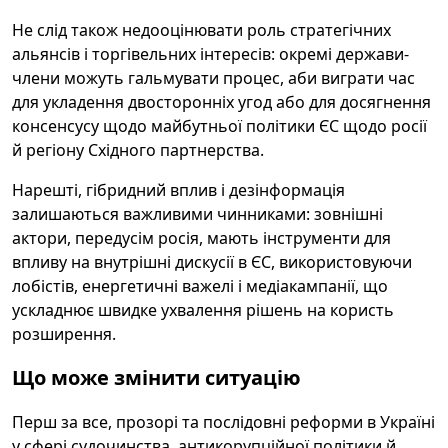
Не слід також недооцінювати роль стратегічних
альянсів і торгівельних інтересів: окремі держави-
члени можуть гальмувати процес, аби виграти час
для укладення двосторонніх угод або для досягнення
консенсусу щодо майбутньої політики ЄС щодо росії
й регіону Східного партнерства.
Нарешті, гібридний вплив і дезінформація
залишаються важливими чинниками: зовнішні
актори, передусім росія, мають інструменти для
впливу на внутрішні дискусії в ЄС, використовуючи
лобістів, енергетичні важелі і медіакампанії, що
ускладнює швидке ухвалення рішень на користь
розширення.
Що може змінити ситуацію
Перш за все, прозорі та послідовні реформи в Україні
у сфері судочинства, антикорупційної політики й