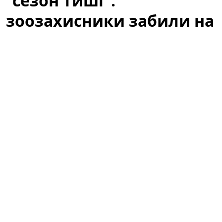
"сезон тиші":
зоозахисники забили на
сполох
У Раді зареєстрували законопроєкт про
полювання як «відпочинок». UAnimals закликає
нардепів відхилити документ.
Це формулювання
викликало миттєву реакцію зоозахисників,
екологічних організацій і частини громадськості,
оскільки воно змінює підходи до охорони дикої
фауни в періоди, коли тварини найбільш вразливі.
Ініціатива, яка має на меті визнати полювання
розважальною активністю й зняти частину
адміністративних обмежень, вже стала предметом
гарячих дискусій у суспільстві та професійних колах.