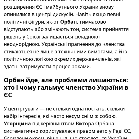
розширення ЄС і майбутнього України знову
опинилися в центрі дискусій. Навіть якщо певні
політичні фігури, як-от
Орбан
, тимчасово
відступають або змінюють тон, система прийняття
рішень у Союзі залишається складною і
неоднорідною. Українські прагнення до членства
стикаються не лише з технічними вимогами, а й із
політичною логікою окремих держав-членів, які
здатні затримувати процес роками.
Орбан йде, але проблеми лишаються:
хто і чому гальмує членство України в
ЄС
У центрі уваги — не стільки одна постать, скільки
набір інтересів, які часто несумісні між собою.
Угорщина
під керівництвом Віктора Орбана
систематично користувалася правом вето у Раді ЄС,
блокуючи окремі рішення, що стосуються України.