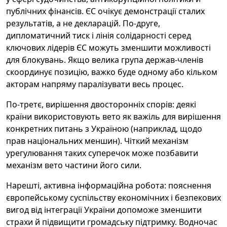
публічних фінансів. ЄС очікує демонстрації сталих
результатів, а не декларацій. По-друге,
дипломатичний тиск і лінія солідарності серед
ключових лідерів ЄС можуть зменшити можливості
для блокувань. Якщо велика група держав-членів
скоординує позицію, важко буде одному або кільком
акторам напряму паралізувати весь процес.
По-третє, вирішення двосторонніх спорів: деякі
країни використовують вето як важіль для вирішення
конкретних питань з Україною (наприклад, щодо
прав національних меншин). Чіткий механізм
урегулювання таких суперечок може позбавити
механізм вето частини його сили.
Нарешті, активна інформаційна робота: пояснення
європейському суспільству економічних і безпекових
вигод від інтеграції України допоможе зменшити
страхи й підвищити громадську підтримку. Водночас